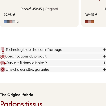
Ploov³ 45x45 |
Original
H
99,95 €
189,95 €
Bleu classique
Gris
Rose pâle
Gris clair
Earth Red
Soft Pink
Terraco
+2
Technologie de chaleur infrarouge
Spécifications du produit
Qu'y a-t-il dans la boîte ?
Une chaleur sûre, garantie
The Original fabric
Parlons tissus