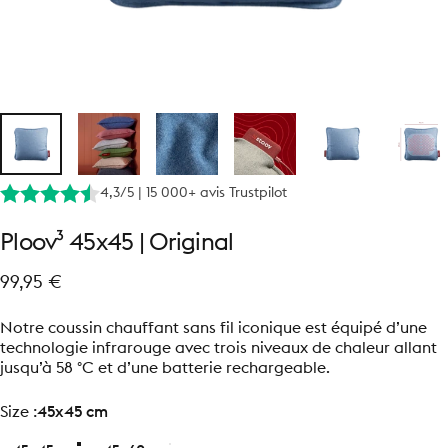
4,3/5 | 15 000+ avis Trustpilot
Ploov³
45x45
|
Original
99,95 €
Notre coussin chauffant sans fil iconique est équipé d’une
technologie infrarouge avec trois niveaux de chaleur allant
jusqu’à 58 °C et d’une batterie rechargeable.
size
Size :
45x45 cm