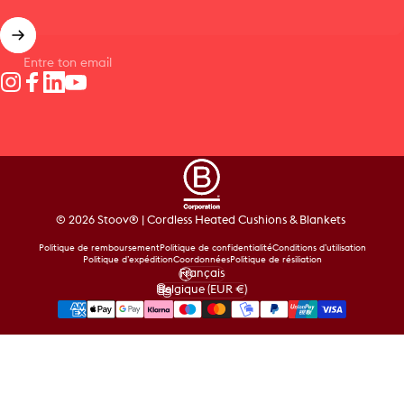
Entre ton email
Instagram
Facebook
LinkedIn
YouTube
© 2026 Stoov® | Cordless Heated Cushions & Blankets
Politique de remboursement
Politique de confidentialité
Conditions d’utilisation
Politique d’expédition
Coordonnées
Politique de résiliation
Français
Langue
Belgique (EUR €)
Pays/région