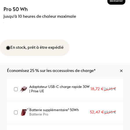
Bestseller
Pro 50 Wh
jusqu'à 10 heures de chaleur maximale
En stock, prêt à être expédié
Économisez 25 % sur les accessoires de charge*
Adaptateur USB-C charge rapide 30W
Prix promotionne
Prix habituel
18,72 €
24,95 €
| Prise UE
Batterie supplémentaire³ 50Wh
Prix promotionne
Prix habituel
52,47 €
69,95 €
Batterie Pro