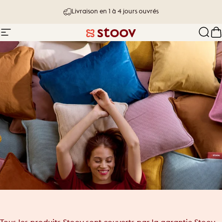
Passer au contenu
Livraison en 1 à 4 jours ouvrés
Navigation
Stoov® | Cordless Heated Cushions &
Rech
P