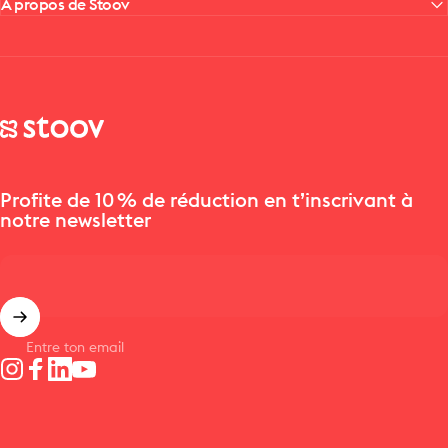
À propos de Stoov
Stoov® | Cordless Heated Cushions & Blankets
Profite de 10 % de réduction en t’inscrivant à
notre newsletter
Entre ton email
Instagram
Facebook
LinkedIn
YouTube