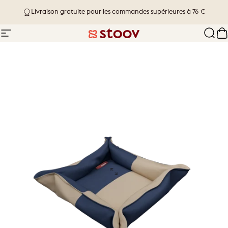
Passer au contenu
Livraison gratuite pour les commandes supérieures à 76 €
Navigation
Stoov® | Cordless Heated Cushions &
Rech
P