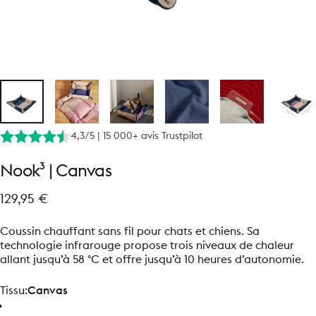
4,3/5 | 15 000+ avis Trustpilot
Nook³
|
Canvas
129,95 €
Coussin chauffant sans fil pour chats et chiens. Sa
technologie infrarouge propose trois niveaux de chaleur
allant jusqu’à 58 °C et offre jusqu’à 10 heures d’autonomie.
Tissu
Tissu:
Canvas