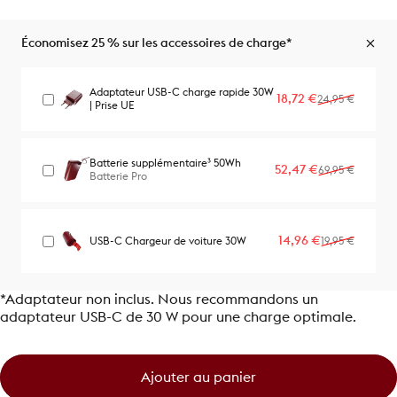
Économisez 25 % sur les accessoires de charge*
Adaptateur USB-C charge rapide 30W
Prix promotionne
Prix habituel
18,72 €
24,95 €
| Prise UE
Batterie supplémentaire³ 50Wh
Prix promotionne
Prix habituel
52,47 €
69,95 €
Batterie Pro
Prix promotionn
Prix habituel
14,96 €
USB-C Chargeur de voiture 30W
19,95 €
*Adaptateur non inclus. Nous recommandons un
adaptateur USB-C de 30 W pour une charge optimale.
Ajouter au panier