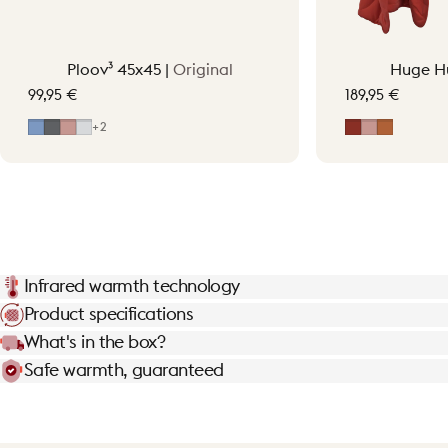
Ploov³ 45x45 |
Original
Huge H
99,95 €
189,95 €
Bleu classique
Gris
Rose pâle
Gris clair
Earth Red
Soft Pink
Terraco
+2
Infrared warmth technology
Product specifications
What's in the box?
Safe warmth, guaranteed