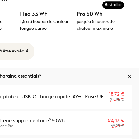
Bestseller
Flex 33 Wh
Pro 50 Wh
de
1,5 à 3 heures de chaleur
jusqu'à 5 heures de
e
longue durée
chaleur maximale
 à être expédié
arging essentials*
Prix p
Prix ha
18,72 €
aptateur USB-C charge rapide 30W | Prise UE
24,95 €
Prix p
Prix ha
52,47 €
tterie supplémentaire³ 50Wh
69,95 €
erie Pro