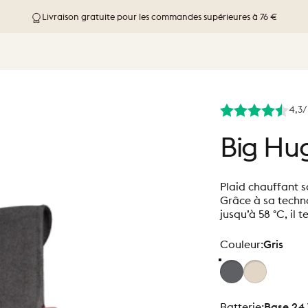
Livraison gratuite pour les commandes supérieures à 76 €
4,3/
Big
Hug
Plaid chauffant s
Grâce à sa techno
jusqu’à 58 °C, il 
Couleur
Couleur:
Gris
Batterie
Batterie:
Base 24