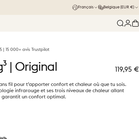
Français
Belgique (EUR €)
Recherc
Conn
P
5 | 15 000+ avis Trustpilot
³
|
Original
119,95 €
ans fil pour t’apporter confort et chaleur où que tu sois.
logie infrarouge et ses trois niveaux de chaleur allant
te garantit un confort optimal.
 Wh