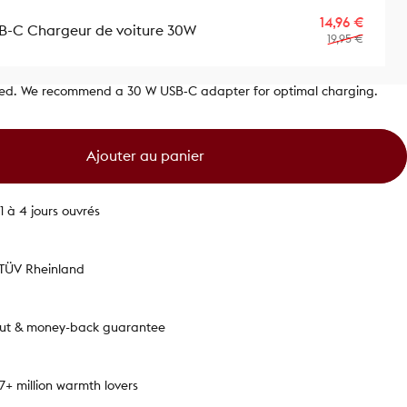
Prix p
Prix ha
14,96 €
B-C Chargeur de voiture 30W
19,95 €
ded. We recommend a 30 W USB‑C adapter for optimal charging.
Ajouter au panier
1 à 4 jours ouvrés
 TÜV Rheinland
out & money-back guarantee
.7+ million warmth lovers