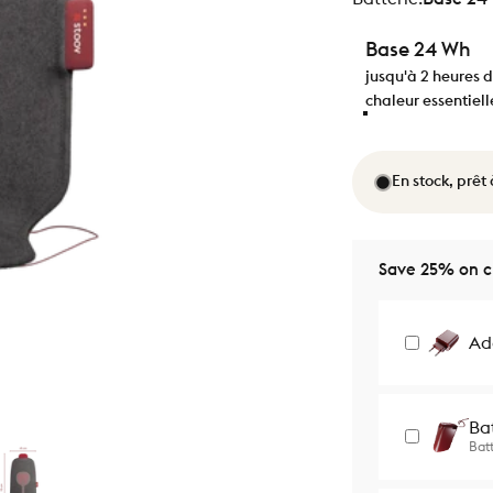
Base 24 Wh
jusqu'à 2 heures 
chaleur essentiell
En stock, prêt
Save 25% on ch
Ad
Ba
Batt