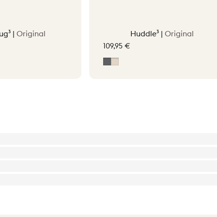
ug³ |
Original
Huddle³ |
Original
109,95 €
tta Orange
Gris
Beige clair