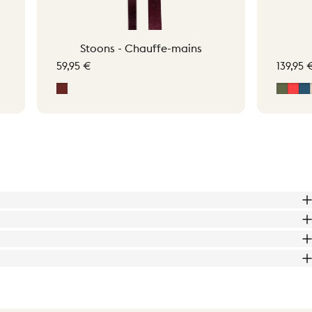
Stoons - Chauffe-mains
59,95 €
139,95 
Rouge signature
Vert 
Sig
M