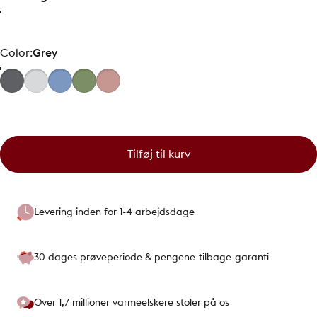
Color
Color:
Grey
Tilføj til kurv
Levering inden for 1-4 arbejdsdage
30 dages prøveperiode & pengene-tilbage-garanti
Over 1,7 millioner varmeelskere stoler på os