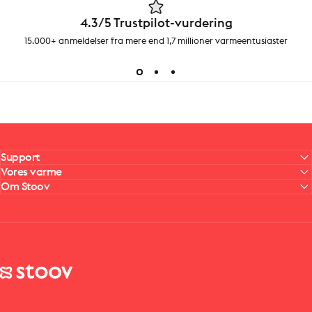
4.3/5 Trustpilot-vurdering
15.000+ anmeldelser fra mere end 1,7 millioner varmeentusiaster
Support
Vores varme
Om Stoov
Stoov® | Cordless Heated Cushions & Blankets