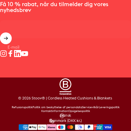
Få 10 % rabat, når du tilmelder dig vores
nyhedsbrev
E-mail
Instagram
Facebook
LinkedIn
YouTube
© 2026 Stoov® | Cordless Heated Cushions & Blankets
Refusionspolitik
Politik om beskyttelse af persondata
Servicevilkår
Leveringspolitik
Kontaktinformation
Opsigelsespolitik
Dansk
Sprog
Danmark (DKK kr.)
Land/Region