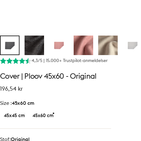
4,3/5 | 15.000+ Trustpilot-anmeldelser
Cover
|
Ploov
45x60
-
Original
196,54 kr
size
Size :
45x60 cm
45x45 cm
45x60 cm
Stof
Stof:
Original