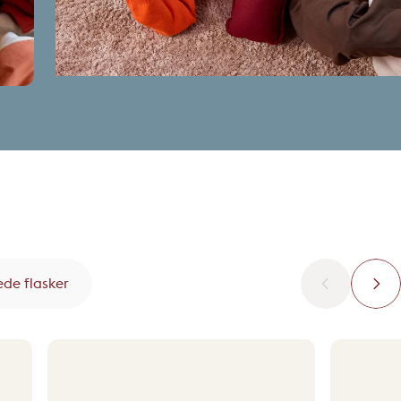
Stolvarmer
Opvarmede flasker
ede flasker