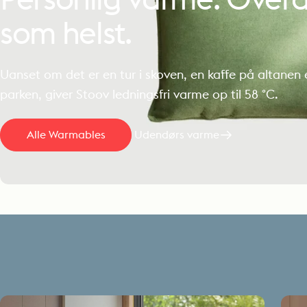
Personlig
varme.
Overal
som
helst.
Uanset om det er en tur i skoven, en kaffe på altanen e
parken, giver Stoov ledningsfri varme op til 58 °C.
Alle Warmables
Udendørs varme