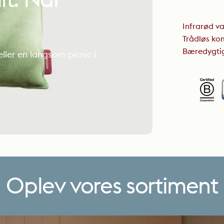
t.
Når
Infrarød va
Trådløs kom
Bæredygtigt
ller en langsom picnic i
Oplev
vores
sortiment