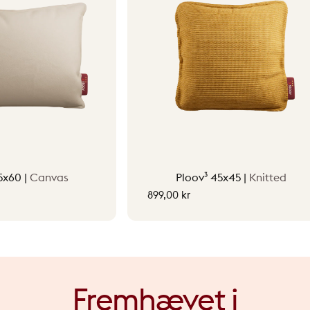
Opvarmede tæpper
5x60 |
Canvas
Ploov³ 45x45 |
Knitted
899,00 kr
Fremhævet
i