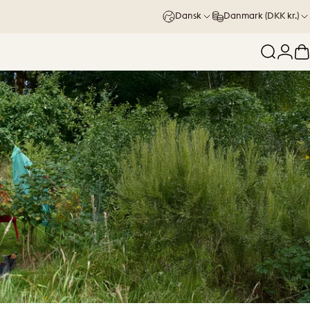
Dansk
Danmark (DKK kr.)
fejl
Log 
I