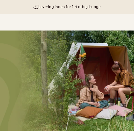
30 dages prøveperiode & pengene-tilbage-garanti
shions & Blankets
Levering inden for 1-4 arbejdsdage
ons & Blankets