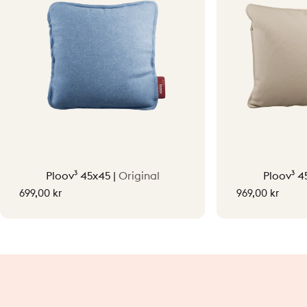
Opvarmede puder
Ploov³ 45x45 |
Original
Ploov³ 4
699,00 kr
969,00 kr