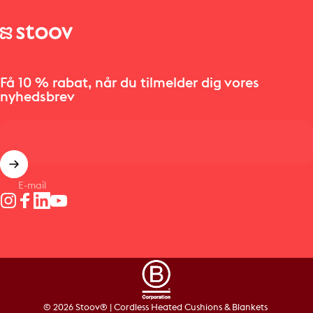
Stoov® | Cordless Heated Cushions & Blankets
Få 10 % rabat, når du tilmelder dig vores
nyhedsbrev
E-mail
Instagram
Facebook
LinkedIn
YouTube
© 2026 Stoov® | Cordless Heated Cushions & Blankets