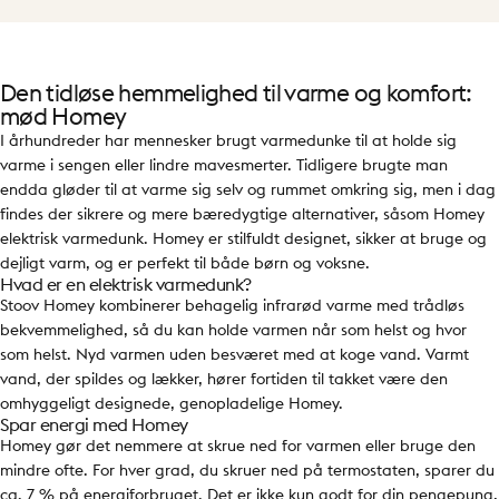
Den tidløse hemmelighed til varme og komfort:
mød Homey
I århundreder har mennesker brugt varmedunke til at holde sig
varme i sengen eller lindre mavesmerter. Tidligere brugte man
endda gløder til at varme sig selv og rummet omkring sig, men i dag
findes der sikrere og mere bæredygtige alternativer, såsom Homey
elektrisk varmedunk. Homey er stilfuldt designet, sikker at bruge og
dejligt varm, og er perfekt til både børn og voksne.
Hvad er en elektrisk varmedunk?
Stoov Homey kombinerer behagelig infrarød varme med trådløs
bekvemmelighed, så du kan holde varmen når som helst og hvor
som helst. Nyd varmen uden besværet med at koge vand. Varmt
vand, der spildes og lækker, hører fortiden til takket være den
omhyggeligt designede, genopladelige Homey.
Spar energi med Homey
Homey gør det nemmere at skrue ned for varmen eller bruge den
mindre ofte. For hver grad, du skruer ned på termostaten, sparer du
ca. 7 % på energiforbruget. Det er ikke kun godt for din pengepung,