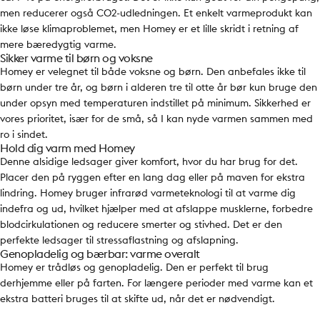
men reducerer også CO2-udledningen. Et enkelt varmeprodukt kan
ikke løse klimaproblemet, men Homey er et lille skridt i retning af
mere bæredygtig varme.
Sikker varme til børn og voksne
Homey er velegnet til både voksne og børn. Den anbefales ikke til
børn under tre år, og børn i alderen tre til otte år bør kun bruge den
under opsyn med temperaturen indstillet på minimum. Sikkerhed er
vores prioritet, især for de små, så I kan nyde varmen sammen med
ro i sindet.
Hold dig varm med Homey
Denne alsidige ledsager giver komfort, hvor du har brug for det.
Placer den på ryggen efter en lang dag eller på maven for ekstra
lindring. Homey bruger infrarød varmeteknologi til at varme dig
indefra og ud, hvilket hjælper med at afslappe musklerne, forbedre
blodcirkulationen og reducere smerter og stivhed. Det er den
perfekte ledsager til stressaflastning og afslapning.
Genopladelig og bærbar: varme overalt
Homey er trådløs og genopladelig. Den er perfekt til brug
derhjemme eller på farten. For længere perioder med varme kan et
ekstra batteri bruges til at skifte ud, når det er nødvendigt.