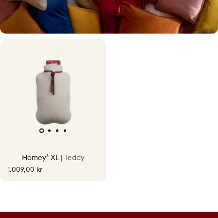
Varme, på din måde
Homey³ XL |
Teddy
Oplev personlig trådløs varme op til 58 °C.
1.009,00 kr