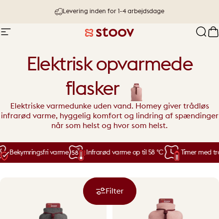
Springe
Levering inden for 1-4 arbejdsdage
Navigation
Stoov® | Cordless Heated Cushions &
fejl
I
Elektrisk opvarmede
flasker
Elektriske varmedunke uden vand. Homey giver trådløs
infrarød varme, hyggelig komfort og lindring af spændinger
når som helst og hvor som helst.
Bekymringsfri varme
Infrarød varme op til 58 °C
Timer med trå
Filter