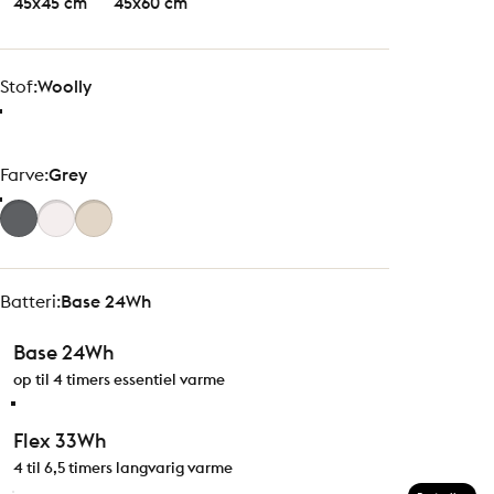
45x45 cm
45x60 cm
Stof
Stof:
Woolly
Farve
Farve:
Grey
Batteri
Batteri:
Base 24Wh
Base 24Wh
op til 4 timers essentiel varme
Flex 33Wh
4 til 6,5 timers langvarig varme