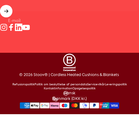
E-mail
Instagram
Facebook
LinkedIn
YouTube
© 2026 Stoov® | Cordless Heated Cushions & Blankets
Refusionspolitik
Politik om beskyttelse af persondata
Servicevilkår
Leveringspolitik
Kontaktinformation
Opsigelsespolitik
Dansk
Sprog
Danmark (DKK kr.)
Land/Region