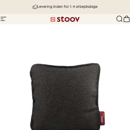
Springe
Levering inden for 1-4 arbejdsdage
Navigation
Stoov® | Cordless Heated Cushions &
fejl
I