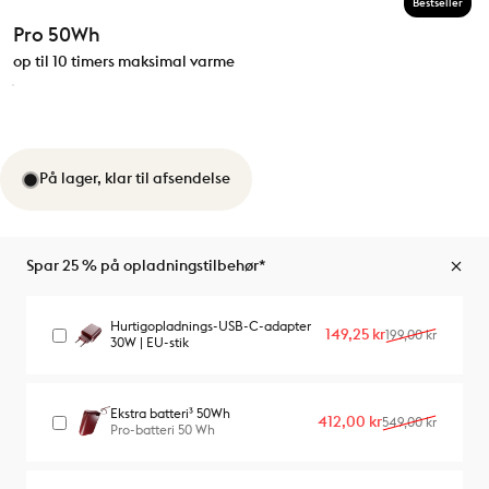
Bestseller
Pro 50Wh
op til 10 timers maksimal varme
På lager, klar til afsendelse
Spar 25 % på opladningstilbehør*
Hurtigopladnings-USB-C-adapter
Udsalgspris
Almindelig pris
149,25 kr
199,00 kr
30W | EU-stik
Ekstra batteri³ 50Wh
Udsalgspris
Almindelig pris
412,00 kr
549,00 kr
Pro-batteri 50 Wh