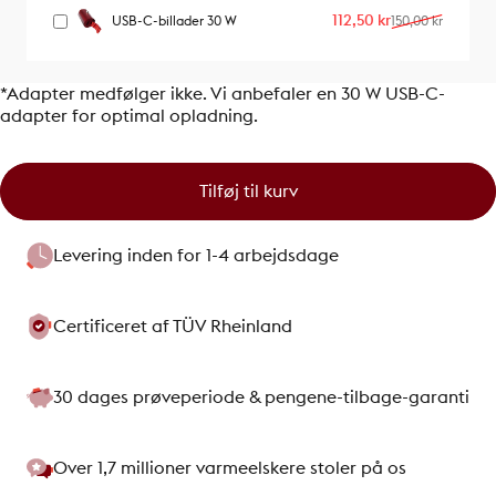
Udsalgspris
Almindelig pris
112,50 kr
USB-C-billader 30 W
150,00 kr
*Adapter medfølger ikke. Vi anbefaler en 30 W USB-C-
adapter for optimal opladning.
Tilføj til kurv
Levering inden for 1-4 arbejdsdage
Certificeret af TÜV Rheinland
30 dages prøveperiode & pengene-tilbage-garanti
Over 1,7 millioner varmeelskere stoler på os