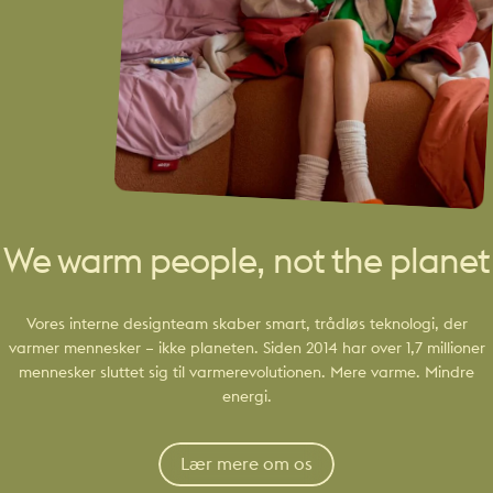
We warm people, not the planet
Vores interne designteam skaber smart, trådløs teknologi, der
varmer mennesker – ikke planeten. Siden 2014 har over 1,7 millioner
mennesker sluttet sig til varmerevolutionen. Mere varme. Mindre
energi.
Lær mere om os