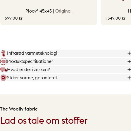
Ploov³ 45x45 |
Original
H
699,00 kr
1.549,00 kr
Infrarød varmeteknologi
Produktspecifikationer
Hvad er der i æsken?
Sikker varme, garanteret
The Woolly fabric
Lad os tale om stoffer