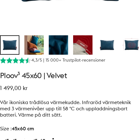
4,3/5 | 15 000+ Trustpilot-recensioner
Ploov³
45x60
|
Velvet
1 499,00 kr
Vår ikoniska trådlösa värmekudde. Infraröd värmeteknik
med 3 värmenivåer upp till 58 °C och uppladdningsbart
batteri. Värme på ditt sätt.
size
Size :
45x60 cm