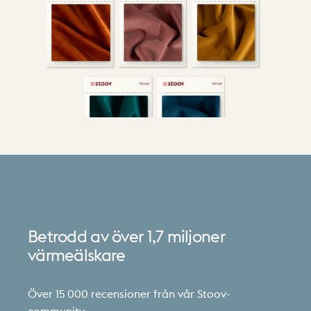
Betrodd
av
över
1,7
miljoner
värmeälskare
Över 15 000 recensioner från vår Stoov-