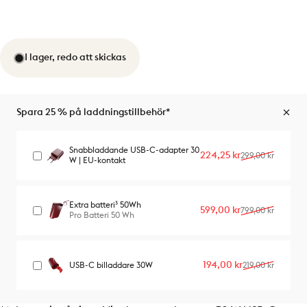
I lager, redo att skickas
Spara 25 % på laddningstillbehör*
Snabbladdande USB-C-adapter 30
Reapris
Ordinarie pris
224,25 kr
299,00 kr
W | EU-kontakt
Extra batteri³ 50Wh
Reapris
Ordinarie pris
599,00 kr
799,00 kr
Pro Batteri 50 Wh
Reapris
Ordinarie pris
194,00 kr
USB-C billaddare 30W
219,00 kr