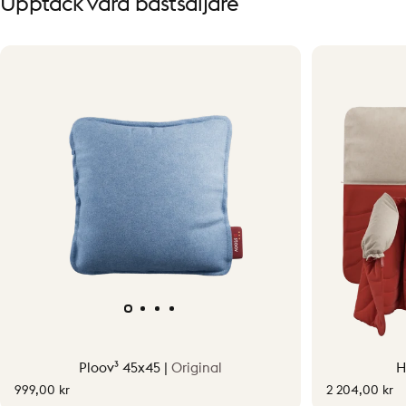
Upptäck
våra
bästsäljare
Ploov³ 45x45 |
Original
H
999,00 kr
2 204,00 kr