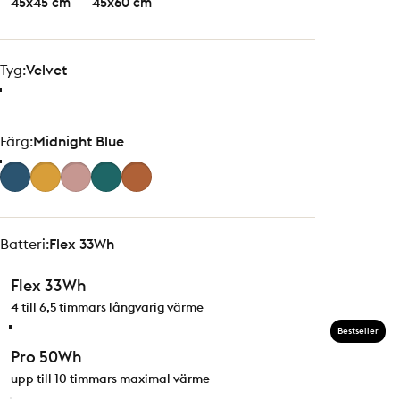
45x45 cm
45x60 cm
Tyg
Tyg:
Velvet
Färg
Färg:
Midnight Blue
Batteri
Batteri:
Flex 33Wh
Flex 33Wh
4 till 6,5 timmars långvarig värme
Bestseller
Pro 50Wh
upp till 10 timmars maximal värme