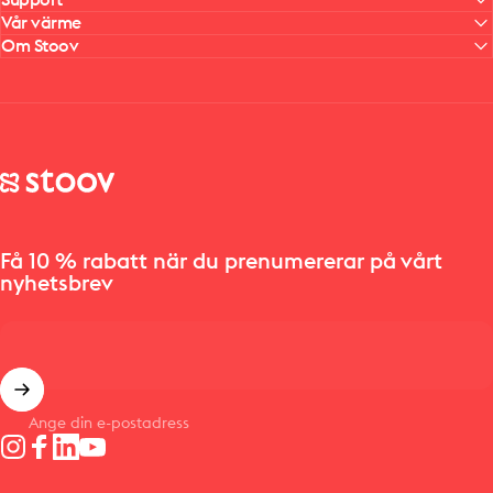
Support
Vår värme
Om Stoov
Stoov® | Cordless Heated Cushions & Blankets
Få 10 % rabatt när du prenumererar på vårt
nyhetsbrev
Ange din e-postadress
Instagram
Facebook
LinkedIn
YouTube