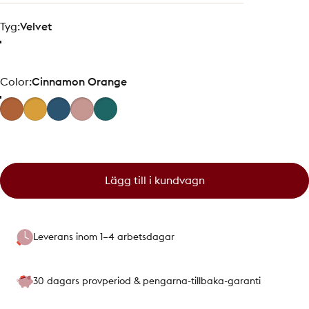
Tyg
Tyg:
Velvet
Color
Color:
Cinnamon Orange
Lägg till i kundvagn
Leverans inom 1–4 arbetsdagar
30 dagars provperiod & pengarna-tillbaka-garanti