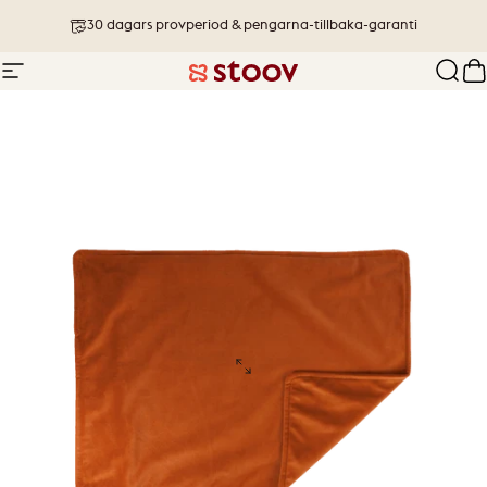
Hoppa till innehåll
30 dagars provperiod & pengarna-tillbaka-garanti
Webbplatsnavigering
Stoov® | Cordless Heated Cushions &
Sök
D