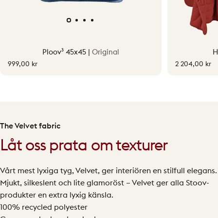
Ploov³ 45x45 |
Original
H
999,00 kr
2 204,00 kr
The Velvet fabric
Låt oss prata om texturer
Vårt mest lyxiga tyg, Velvet, ger interiören en stilfull elegans.
Mjukt, silkeslent och lite glamoröst – Velvet ger alla Stoov-
produkter en extra lyxig känsla.
100% recycled polyester