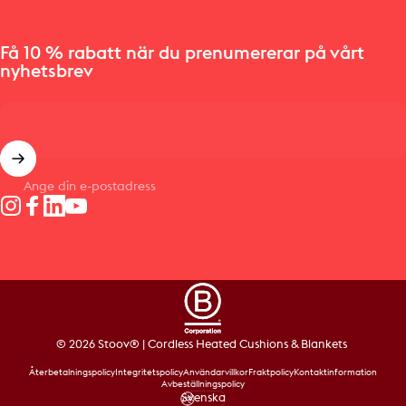
Få 10 % rabatt när du prenumererar på vårt
nyhetsbrev
Ange din e-postadress
Instagram
Facebook
LinkedIn
YouTube
© 2026 Stoov® | Cordless Heated Cushions & Blankets
Återbetalningspolicy
Integritetspolicy
Användarvillkor
Fraktpolicy
Kontaktinformation
Avbeställningspolicy
Svenska
Språk