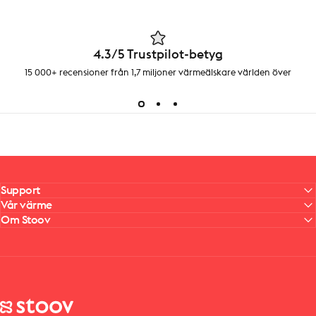
4.3/5 Trustpilot-betyg
15 000+ recensioner från 1,7 miljoner värmeälskare världen över
Support
Vår värme
Om Stoov
Stoov® | Cordless Heated Cushions & Blankets