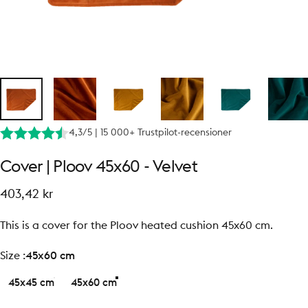
4,3/5 | 15 000+ Trustpilot-recensioner
Cover
|
Ploov
45x60
-
Velvet
403,42 kr
This is a cover for the Ploov heated cushion 45x60 cm.
size
Size :
45x60 cm
45x45 cm
45x60 cm