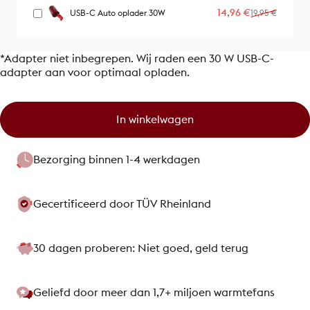
Verkoopprijs
Normale prijs
14,96 €
USB-C Auto oplader 30W
19,95 €
*Adapter niet inbegrepen. Wij raden een 30 W USB-C-
adapter aan voor optimaal opladen.
In winkelwagen
Bezorging binnen 1-4 werkdagen
Gecertificeerd door TÜV Rheinland
30 dagen proberen: Niet goed, geld terug
Geliefd door meer dan 1,7+ miljoen warmtefans