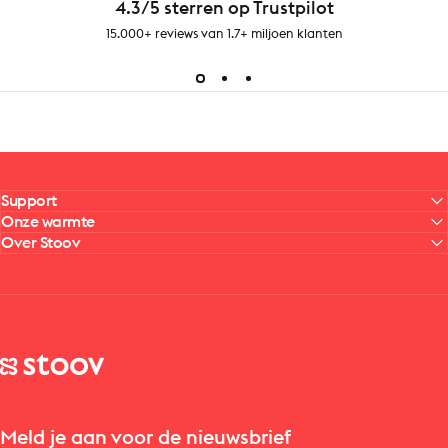
4.3/5 sterren op Trustpilot
15.000+ reviews van 1.7+ miljoen klanten
Support
Onze warmte
Over Stoov
Stoov® | Cordless Heated Cushions & Blankets
Meld je aan voor de nieuwsbrief