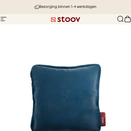
Ga naar inhoud
Bezorging binnen 1-4 werkdagen
Site navigatie
Stoov® | Cordless Heated Cushions &
Zoek
W