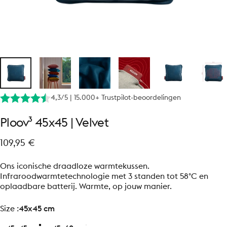
4,3/5 | 15.000+ Trustpilot-beoordelingen
Ploov³
45x45
|
Velvet
109,95 €
Ons iconische draadloze warmtekussen.
Infraroodwarmtetechnologie met 3 standen tot 58°C en
oplaadbare batterij. Warmte, op jouw manier.
size
Size :
45x45 cm