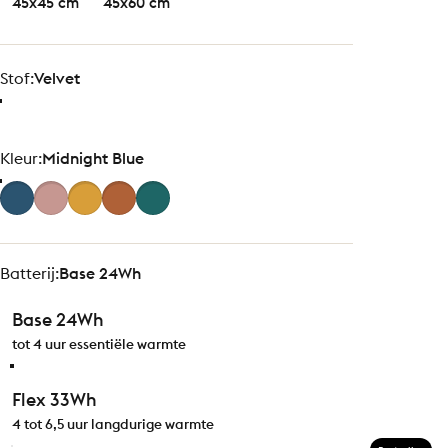
45x45 cm
45x60 cm
Stof
Stof:
Velvet
Kleur
Kleur:
Midnight Blue
Batterij
Batterij:
Base 24Wh
Base 24Wh
tot 4 uur essentiële warmte
Flex 33Wh
4 tot 6,5 uur langdurige warmte