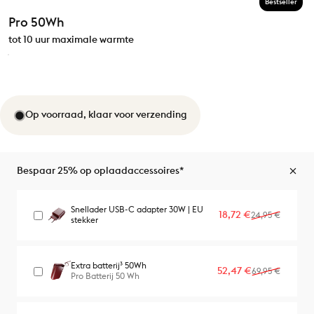
Bestseller
Pro 50Wh
tot 10 uur maximale warmte
Op voorraad, klaar voor verzending
Bespaar 25% op oplaadaccessoires*
Snellader USB-C adapter 30W | EU
Verkoopprijs
Normale prijs
18,72 €
24,95 €
stekker
Extra batterij³ 50Wh
Verkoopprijs
Normale prijs
52,47 €
69,95 €
Pro Batterij 50 Wh