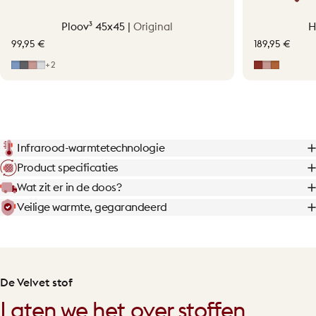
Ploov³ 45x45 |
Original
H
99,95 €
189,95 €
Mid Blue
Grey
Soft Pink
Light Grey
Earth Red
Soft Pink
Terraco
+2
Infrarood-warmtetechnologie
Product specificaties
Wat zit er in de doos?
Veilige warmte, gegarandeerd
De Velvet stof
Laten we het over stoffen