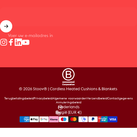
Voer uw e-mailadres in
Instagram
Facebook
LinkedIn
YouTube
© 2026 Stoov® | Cordless Heated Cushions & Blankets
Terugbetalingsbeleid
Privacybeleid
Algemene voorwaarden
Verzendbeleid
Contactgegevens
Annuleringsbeleid
Nederlands
Taal
België (EUR €)
Land/regio