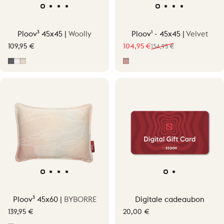
Ploov³ 45x45 |
Woolly
Ploov¹ - 45x45 |
Velvet
109,95 €
104,95 €
134,95 €
Verkoopprijs
Normale prijs
Grijs
Off-White
Soft Beige
Pepper Pink
Ploov³ 45x60 |
BYBORRE
Digitale cadeaubon
139,95 €
20,00 €