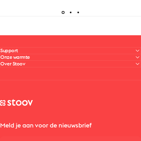
Support
Onze warmte
Over Stoov
Stoov® | Cordless Heated Cushions & Blankets
Meld je aan voor de nieuwsbrief