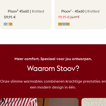
Ploov³ 45x60 |
Knitted
Ploov¹ - 45x60 |
Knitted
129,95 €
99,95 €
119,95 €
Verkoopprijs
Normale prijs
Vintage Green
Soft Beige
Ocher Yellow
Ocher Yellow
Vintage Green
Vintage Green - Knit/
Ocher Yellow - Knit/
Meer comfort. Speciaal voor jou ontworpen.
Waarom
Stoov?
Onze slimme warmables combineren krachtige prestaties en
een modern design in één.