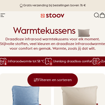
Ga naar inhoud
Bezorging binnen 1-4 werkdagen
Site navigatie
Stoov® | Cordless Heated Cushions &
Zoek
W
Warmtekussens
Draadloze infrarood warmtekussens voor elk moment.
Stijlvolle stoffen, veel kleuren en draadloze infraroodwarmte
voor comfort en gemak. Warmte, zoals jij dat wilt.
Infraroodwarmte tot 58 °C
Urenlang draadloos comfort
Zorg
Filteren en sorteren