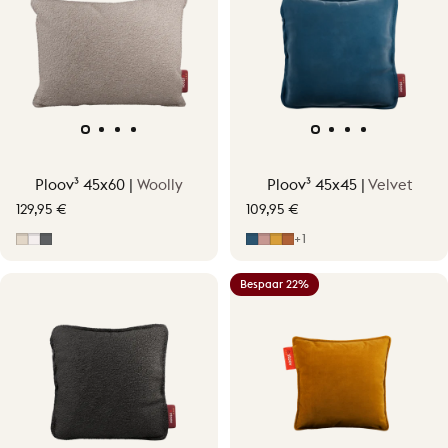
Ploov³ 45x60 |
Woolly
Ploov³ 45x45 |
Velvet
129,95 €
109,95 €
Soft Beige
Off-White
Grijs
Midnight Blue
Soft Pink
Ocher Yellow
Terracotta Orange
+1
Bespaar 22%