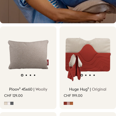
Ploov³ 45x60 |
Woolly
Huge Hug³ |
Original
CHF 129.00
CHF 199.00
Soft Beige
Off-White
Grigio
Erdrot
Hellrosa
Terracotta Orange