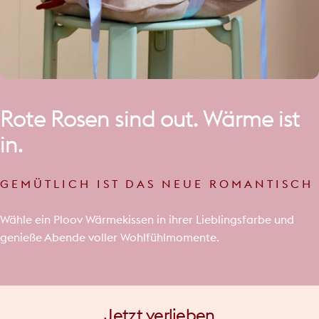
Rote
Rosen
sind
out.
Wärme
ist
in.
GEMÜTLICH IST DAS NEUE ROMANTISCH
Wähle ein Ploov Wärmekissen in ihrer Lieblingsfarbe und
genieße Abende voller Wohlfühlmomente.
Jetzt
verlieben