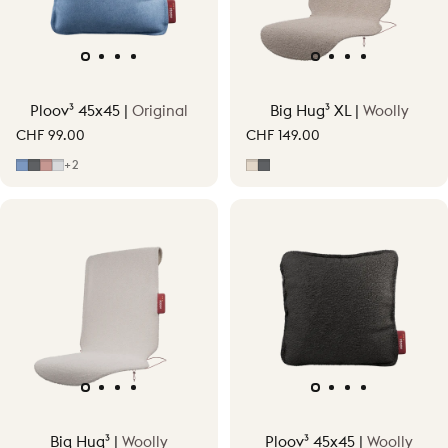
Ploov³ 45x45 |
Original
Big Hug³ XL |
Woolly
CHF 99.00
CHF 149.00
Mid Blue
Grigio
Hellrosa
Light Grey
Soft Beige
Grigio
+2
Big Hug³ |
Woolly
Ploov³ 45x45 |
Woolly