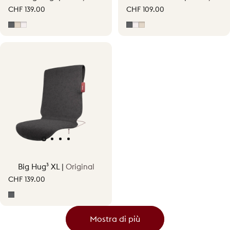
CHF 139.00
CHF 109.00
Grigio
Soft Beige
Off-White
Grigio
Off-White
Soft Beige
Big Hug³ XL |
Original
CHF 139.00
Grigio
Mostra di più