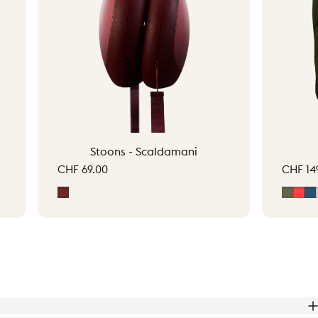
Stoons - Scaldamani
CHF 69.00
CHF 14
Signature Red
Moss 
Ara
M