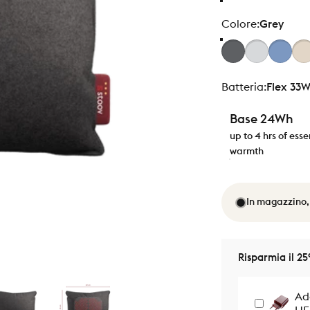
Colore
Colore:
Grey
Batteria
Batteria:
Flex 33
Base 24Wh
up to 4 hrs of esse
warmth
In magazzino,
Risparmia il 25
Ad