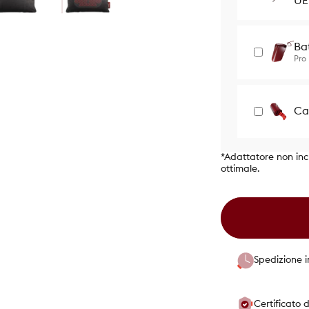
UE
Ba
Pro
Ca
*Adattatore non inc
ottimale.
Spedizione in
Certificato