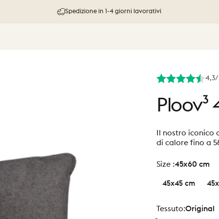
30 giorni di prova e garanzia di rimborso
4,3/
Ploov³
Il nostro iconico 
di calore fino a 5
size
Size :
45x60 cm
45x45 cm
45x
Tessuto
Tessuto:
Original