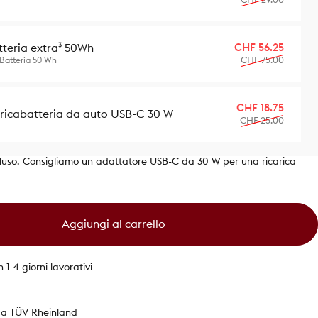
Prezzo
Prezzo 
CHF 56.25
tteria extra³ 50Wh
CHF 75.00
 Batteria 50 Wh
Prezzo
Prezzo 
CHF 18.75
ricabatteria da auto USB-C 30 W
CHF 25.00
luso. Consigliamo un adattatore USB-C da 30 W per una ricarica
Aggiungi al carrello
 1-4 giorni lavorativi
 da TÜV Rheinland