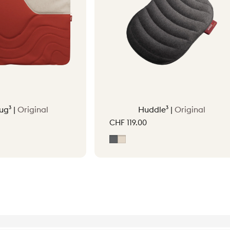
ug³ |
Original
Huddle³ |
Original
CHF 119.00
tta Orange
Grey
Soft Beige