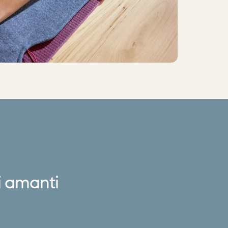
i
amanti