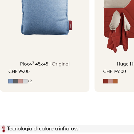
Ploov³ 45x45 |
Original
Huge H
CHF 99.00
CHF 199.00
Mid Blue
Grey
Hellrosa
Light Grey
Erdrot
Hellrosa
Terraco
+2
Tecnologia di calore a infrarossi