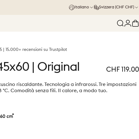
Italiano
Svizzera (CHF CHF)
Cerca
Acce
C
5 | 15.000+ recensioni su Trustpilot
45x60
|
Original
CHF 119.00
cuscino riscaldante. Tecnologia a infrarossi. Tre impostazioni
8 °C. Comodità senza fili. Il calore, a modo tuo.
60 cm