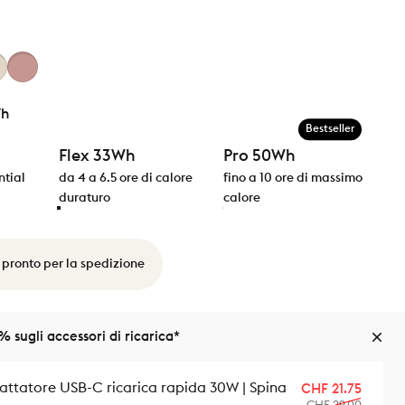
Wh
Bestseller
Flex 33Wh
Pro 50Wh
ntial
da 4 a 6.5 ore di calore
fino a 10 ore di massimo
duraturo
calore
 pronto per la spedizione
% sugli accessori di ricarica*
attatore USB-C ricarica rapida 30W | Spina
Prezzo
Prezzo 
CHF 21.75
CHF 29.00