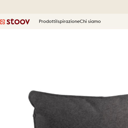
Vai direttamente ai contenuti
Prodotti
Ispirazione
Chi siamo
Stoov® | Cordless Heated Cushions & Blankets
Prodotti
Ispirazione
Chi siamo