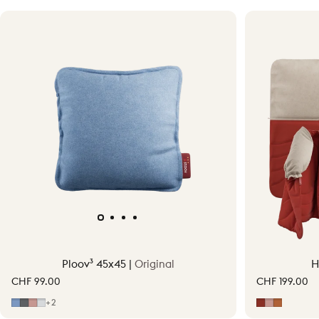
Ploov³ 45x45 |
Original
H
CHF 99.00
CHF 199.00
Mid Blue
Grey
Hellrosa
Light Grey
Erdrot
Hellrosa
Terraco
+2