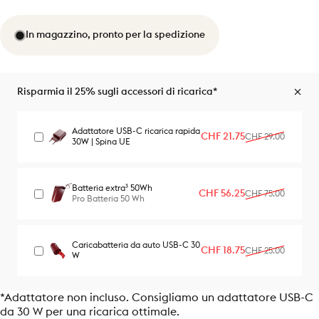
In magazzino, pronto per la spedizione
Risparmia il 25% sugli accessori di ricarica*
Adattatore USB-C ricarica rapida
Prezzo scontato
Prezzo di listino
CHF 21.75
CHF 29.00
30W | Spina UE
Batteria extra³ 50Wh
Prezzo scontato
Prezzo di listino
CHF 56.25
CHF 75.00
Pro Batteria 50 Wh
Caricabatteria da auto USB-C 30
Prezzo scontato
Prezzo di listino
CHF 18.75
CHF 25.00
W
*Adattatore non incluso. Consigliamo un adattatore USB-C
da 30 W per una ricarica ottimale.