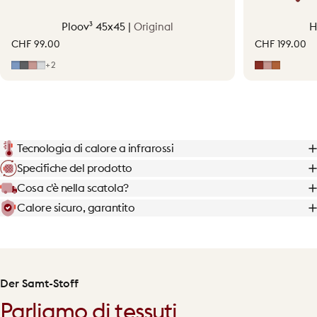
Ploov³ 45x45 |
Original
H
CHF 99.00
CHF 199.00
Mid Blue
Grey
Hellrosa
Light Grey
Erdrot
Hellrosa
Terraco
+2
Tecnologia di calore a infrarossi
Specifiche del prodotto
Cosa c'è nella scatola?
Calore sicuro, garantito
Der Samt-Stoff
Parliamo di tessuti