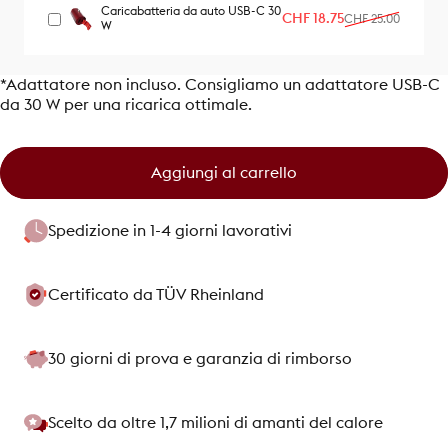
Caricabatteria da auto USB-C 30
Prezzo scontato
Prezzo di listino
CHF 18.75
CHF 25.00
W
*Adattatore non incluso. Consigliamo un adattatore USB-C
da 30 W per una ricarica ottimale.
Aggiungi al carrello
Spedizione in 1-4 giorni lavorativi
Certificato da TÜV Rheinland
30 giorni di prova e garanzia di rimborso
Scelto da oltre 1,7 milioni di amanti del calore