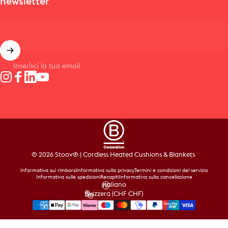
newsletter
Inserisci la tua email
Instagram
Facebook
LinkedIn
YouTube
© 2026 Stoov® | Cordless Heated Cushions & Blankets
Informativa sui rimborsi
Informativa sulla privacy
Termini e condizioni del servizio
Informativa sulle spedizioni
Recapiti
Informativa sulla cancellazione
Italiano
Lingua
Svizzera (CHF CHF)
Paese/Area geografica