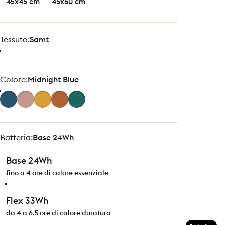
45x45 cm
45x60 cm
Tessuto
Tessuto:
Samt
Colore
Colore:
Midnight Blue
Batteria
Batteria:
Base 24Wh
Base 24Wh
fino a 4 ore di calore essenziale
Flex 33Wh
da 4 a 6.5 ore di calore duraturo