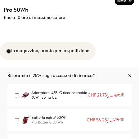
Bestseller
Pro 50Wh
fino a 10 ore di massimo calore
In magazzino, pronto per la spedizione
Risparmia il 25% sugli accessori di ricarica*
Adattatore USB-C ricarica rapida
Prezzo scontato
Prezzo di listino
CHF 21.75
CHF 29.00
30W | Spina UE
Batteria extra³ 50Wh
Prezzo scontato
Prezzo di listino
CHF 56.25
CHF 75.00
Pro Batteria 50 Wh