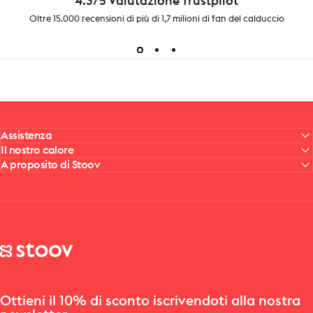
4.3/5 Valutazione Trustpilot
Oltre 15.000 recensioni di più di 1,7 milioni di fan del calduccio
Assistenza
Il nostro calore
A proposito di Stoov
Stoov® | Cordless Heated Cushions & Blankets
Ottieni il 10% di sconto iscrivendoti alla nostra