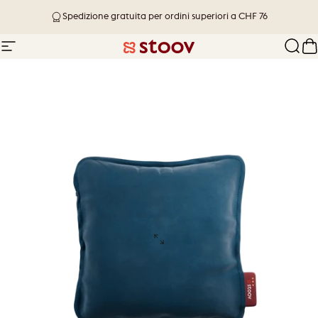
Vai direttamente ai contenuti
Spedizione in 1-4 giorni lavorativi
Spedizione gratuita per ordini superiori a CHF 76
Navigazione del sito
Stoov® | Cordless Heated Cushions &
Cerc
C