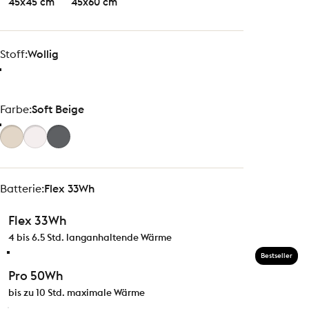
45x45 cm
45x60 cm
Stoff
Stoff:
Wollig
Farbe
Farbe:
Soft Beige
Batterie
Batterie:
Flex 33Wh
Flex 33Wh
4 bis 6.5 Std. langanhaltende Wärme
Bestseller
Pro 50Wh
bis zu 10 Std. maximale Wärme