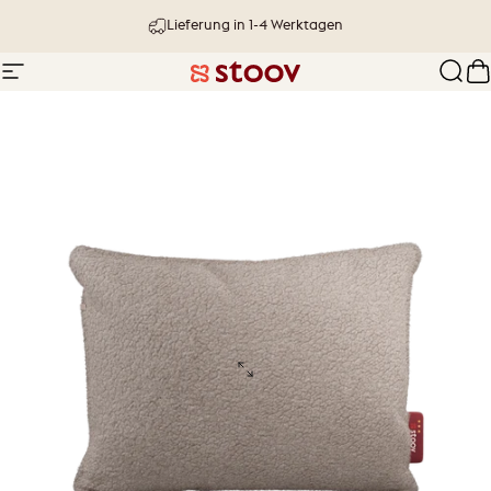
Direkt zum Inhalt
Lieferung in 1-4 Werktagen
Seitennavigation
Stoov® | Cordless Heated Cushions &
Such
W