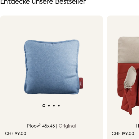
Entdecke
unsere
Bestseller
Ploov³ 45x45 |
Original
H
CHF 99.00
CHF 199.00