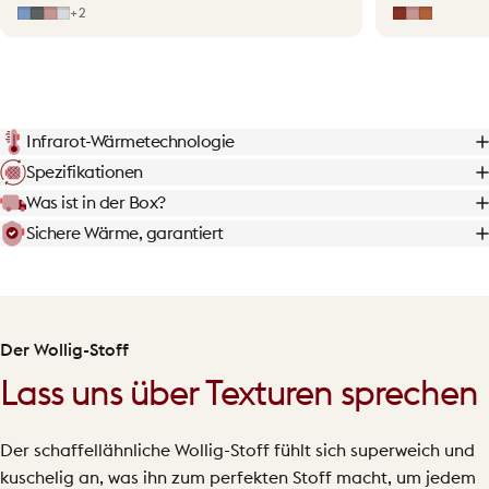
Mid Blue
Grey
Hellrosa
Light Grey
Erdrot
Hellrosa
Terraco
+2
Infrarot-Wärmetechnologie
Spezifikationen
Was ist in der Box?
Sichere Wärme, garantiert
Der Wollig-Stoff
Lass uns über Texturen sprechen
Der schaffellähnliche Wollig-Stoff fühlt sich superweich und
kuschelig an, was ihn zum perfekten Stoff macht, um jedem