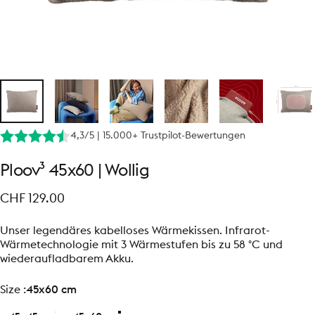
4,3/5 | 15.000+ Trustpilot-Bewertungen
Ploov³
45x60
|
Wollig
CHF 129.00
Unser legendäres kabelloses Wärmekissen. Infrarot-
Wärmetechnologie mit 3 Wärmestufen bis zu 58 °C und
wiederaufladbarem Akku.
size
Size :
45x60 cm