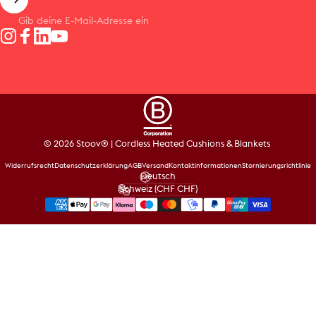
Gib deine E-Mail-Adresse ein
Instagram
Facebook
LinkedIn
YouTube
© 2026 Stoov® | Cordless Heated Cushions & Blankets
Widerrufsrecht
Datenschutzerklärung
AGB
Versand
Kontaktinformationen
Stornierungsrichtlinie
Deutsch
Sprache
Schweiz (CHF CHF)
Land/Region