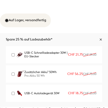
Auf Lager, versandfertig
Spare 25 % auf Ladezubehör*
USB-C Schnellladeadapter 30W |
Verkaufspreis
Normaler Preis
CHF 21.75
CHF 29.00
EU-Stecker
Zusätzlicher Akku³ 50Wh
Verkaufspreis
Normaler Preis
CHF 56.25
CHF 75.00
Pro Akku 50 Wh
Verkaufspreis
Normaler Preis
CHF 18.75
USB-C Autoladegerät 30W
CHF 25.00