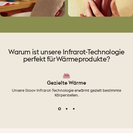
Wärmekissen
Sitzwärmer
Wärmedecken
Handwärmer
Warum ist unsere Infrarot-Technologie
perfekt für Wärmeprodukte?
Gezielte Wärme
Unsere Stoov Infrarot-Technologie erwärmt gezielt bestimmte
Körperstellen.