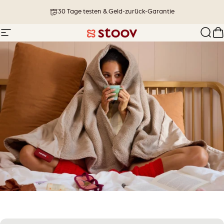
Direkt zum Inhalt
30 Tage testen & Geld-zurück-Garantie
Seitennavigation
Stoov® | Cordless Heated Cushions &
Such
W