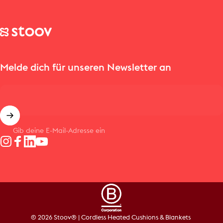
Stoov® | Cordless Heated Cushions & Blankets
Melde dich für unseren Newsletter an
Gib deine E-Mail-Adresse ein
Instagram
Facebook
LinkedIn
YouTube
© 2026 Stoov® | Cordless Heated Cushions & Blankets