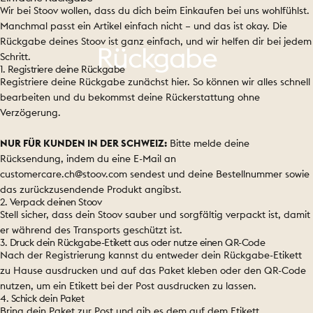
Wir bei Stoov wollen, dass du dich beim Einkaufen bei uns wohlfühlst.
Manchmal passt ein Artikel einfach nicht – und das ist okay. Die
Rückgabe deines Stoov ist ganz einfach, und wir helfen dir bei jedem
Rückgabe
Schritt.
1. Registriere deine Rückgabe
Registriere deine Rückgabe zunächst
hier
. So können wir alles schnell
bearbeiten und du bekommst deine Rückerstattung ohne
Verzögerung.
NUR FÜR KUNDEN IN DER SCHWEIZ:
Bitte melde deine
Rücksendung, indem du eine E-Mail an
customercare.ch@stoov.com
sendest und deine Bestellnummer sowie
das zurückzusendende Produkt angibst.
2. Verpack deinen Stoov
Stell sicher, dass dein Stoov sauber und sorgfältig verpackt ist, damit
er während des Transports geschützt ist.
3. Druck dein Rückgabe-Etikett aus oder nutze einen QR-Code
Nach der Registrierung kannst du entweder dein Rückgabe-Etikett
zu Hause ausdrucken und auf das Paket kleben oder den QR-Code
nutzen, um ein Etikett bei der Post ausdrucken zu lassen.
4. Schick dein Paket
Bring dein Paket zur Post und gib es dem auf dem Etikett