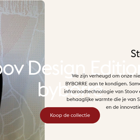
S
oov
Design
Editio
We zijn verheugd om onze ni
byborre
BYBORRE aan te kondigen. Samen
infraroodtechnologie van Stoov en
behaaglijke warmte die je van
en de innovati
Koop de collectie