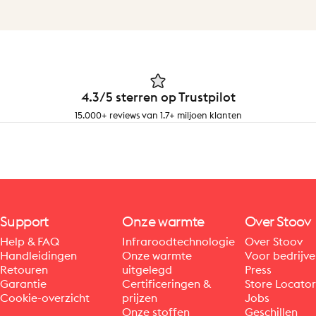
4.3/5 sterren op Trustpilot
15.000+ reviews van 1.7+ miljoen klanten
Support
Onze warmte
Over Stoov
Help & FAQ
Infraroodtechnologie
Over Stoov
Handleidingen
Onze warmte
Voor bedrijv
Retouren
uitgelegd
Press
Garantie
Certificeringen &
Store Locator
Cookie-overzicht
prijzen
Jobs
Onze stoffen
Geschillen