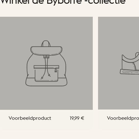
Winkel
de
Byborre
-collectie
Voorbeeldproduct
Voorbeeldpro
19,99 €