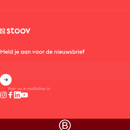
Stoov® | Cordless Heated Cushions & Blankets
Meld je aan voor de nieuwsbrief
Voer uw e-mailadres in
Instagram
Facebook
LinkedIn
YouTube