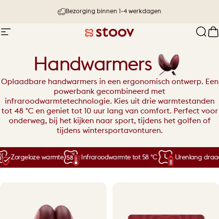
Ga naar inhoud
Bezorging binnen 1-4 werkdagen
Site navigatie
Stoov® | Cordless Heated Cushions &
Zoek
W
Handwarmers
Oplaadbare handwarmers in een ergonomisch ontwerp. Een
powerbank gecombineerd met
infraroodwarmtetechnologie. Kies uit drie warmtestanden
tot 48 °C en geniet tot 10 uur lang van comfort. Perfect voor
onderweg, bij het kijken naar sport, tijdens het golfen of
tijdens wintersportavonturen.
Zorgeloze warmte
Infraroodwarmte tot 58 °C
Urenlang draad