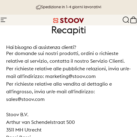
Vai direttamente ai contenuti
Spedizione in 1-4 giorni lavorativi
Navigazione del sito
Stoov® | Cordless Heated Cushions &
Cerc
C
Recapiti
Hai bisogno di assistenza clienti?
Per domande sui nostri prodotti, ordini o richieste
relative al servizio, contatta il nostro
Servizio Clienti.
Per richieste relative alle pubbliche relazioni, invia un'e-
mail all'indirizzo: marketing@stoov.com
Per richieste relative alla vendita al dettaglio e
all'ingrosso, invia un'e-mail all'indirizzo:
sales@stoov.com
Stoov B.V.
Arthur van Schendelstraat 500
3511 MH Utrecht