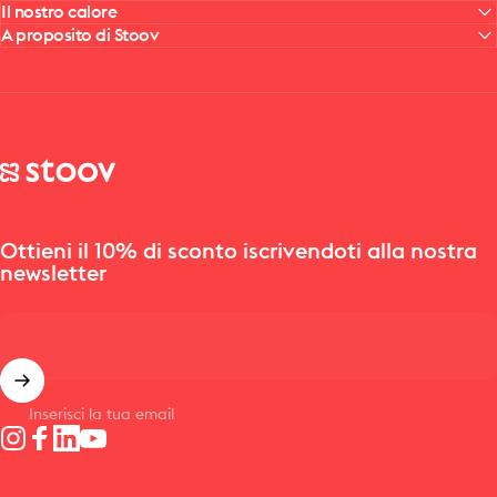
Il nostro calore
A proposito di Stoov
Stoov® | Cordless Heated Cushions & Blankets
Ottieni il 10% di sconto iscrivendoti alla nostra
newsletter
Inserisci la tua email
Instagram
Facebook
LinkedIn
YouTube