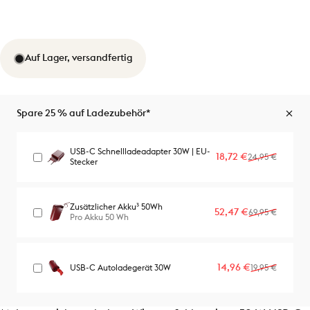
Auf Lager, versandfertig
Spare 25 % auf Ladezubehör*
USB-C Schnellladeadapter 30W | EU-
Verkaufspreis
Normaler Preis
18,72 €
24,95 €
Stecker
Zusätzlicher Akku³ 50Wh
Verkaufspreis
Normaler Preis
52,47 €
69,95 €
Pro Akku 50 Wh
Verkaufspreis
Normaler Preis
14,96 €
USB-C Autoladegerät 30W
19,95 €