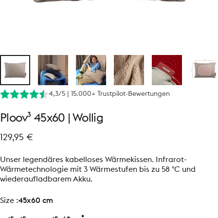
4,3/5 | 15.000+ Trustpilot-Bewertungen
Ploov³
45x60
|
Wollig
129,95 €
Unser legendäres kabelloses Wärmekissen. Infrarot-
Wärmetechnologie mit 3 Wärmestufen bis zu 58 °C und
wiederaufladbarem Akku.
size
Size :
45x60 cm