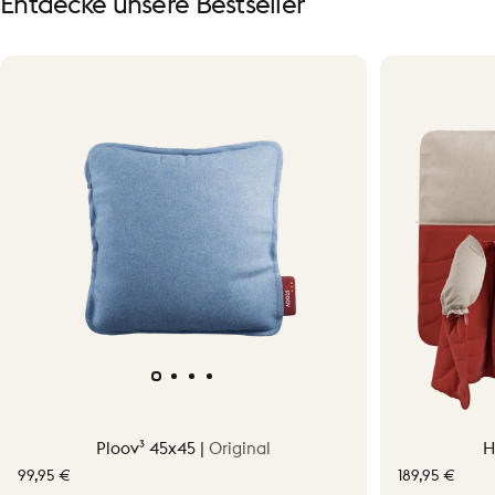
Entdecke
unsere
Bestseller
Ploov³ 45x45 |
Original
H
99,95 €
189,95 €