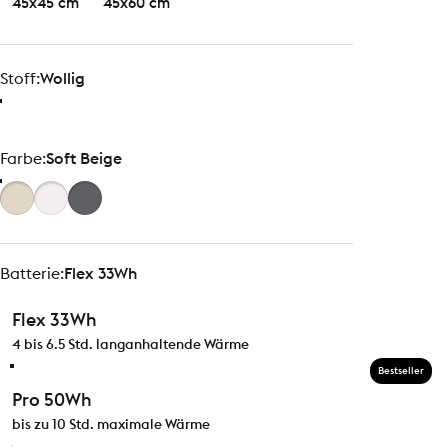
45x45 cm
45x60 cm
Stoff
Stoff:
Wollig
Farbe
Farbe:
Soft Beige
Batterie
Batterie:
Flex 33Wh
Flex 33Wh
4 bis 6.5 Std. langanhaltende Wärme
Bestseller
Pro 50Wh
bis zu 10 Std. maximale Wärme