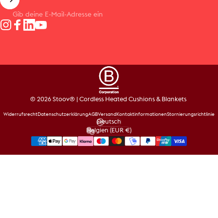
Gib deine E-Mail-Adresse ein
Instagram
Facebook
LinkedIn
YouTube
© 2026 Stoov® | Cordless Heated Cushions & Blankets
Widerrufsrecht
Datenschutzerklärung
AGB
Versand
Kontaktinformationen
Stornierungsrichtlinie
Deutsch
Sprache
Belgien (EUR €)
Land/Region