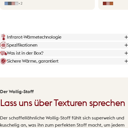
Mid Blue
Grey
Hellrosa
Light Grey
Erdrot
Hellrosa
Terraco
+2
Infrarot-Wärmetechnologie
Spezifikationen
Was ist in der Box?
Sichere Wärme, garantiert
Der Wollig-Stoff
Lass uns über Texturen sprechen
Der schaffellähnliche Wollig-Stoff fühlt sich superweich und
kuschelig an, was ihn zum perfekten Stoff macht, um jedem