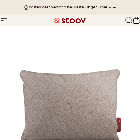
Direkt zum Inhalt
Versand in 1-4 Werktagen
Kostenloser Versand bei Bestellungen über 76 €
Seitennavigation
Stoov® | Cordless Heated Cushions &
Such
W