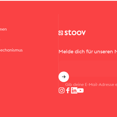
hmen
Stoov® | Cordless Heated Cus
e
echanismus
Melde dich für unseren 
Gib deine E-Mail-Adresse e
Instagram
Facebook
LinkedIn
YouTube