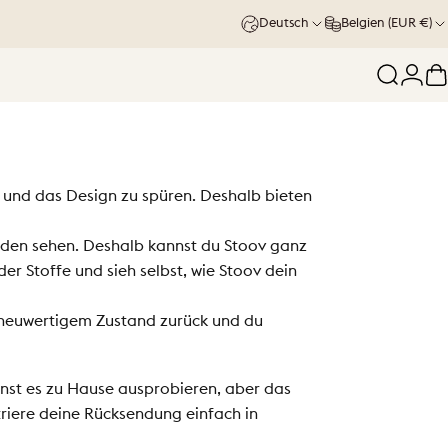
Deutsch
Belgien (EUR €)
Suche
Logi
W
e und das Design zu spüren. Deshalb bieten
den sehen. Deshalb kannst du Stoov ganz
er Stoffe und sieh selbst, wie Stoov dein
in neuwertigem Zustand zurück und du
nst es zu Hause ausprobieren, aber das
riere deine Rücksendung einfach in