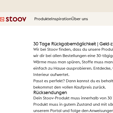
Direkt zum Inhalt
Produkte
Inspiration
Über uns
Stoov® | Cordless Heated Cushions & Blankets
Produkte
Inspiration
Über uns
30 Tage Rückgabemöglichkeit | Geld-
Wir bei Stoov finden, dass du unsere Prod
wir dir bei allen Bestellungen eine 30-tägi
Wärme muss man spüren, Stoffe muss man a
einfach zu Hause ausprobieren. Entdecke, w
Interieur aufwertet.
Passt es perfekt? Dann kannst du es behalt
bekommst den vollen Kaufpreis zurück.
Rücksendungen
Dein Stoov-Produkt muss innerhalb von 30 
Produkt muss in gutem Zustand und mit säm
unserem Portal und folge den Anweisungen