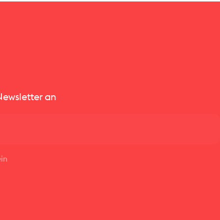
hions & Blankets
Newsletter an
in