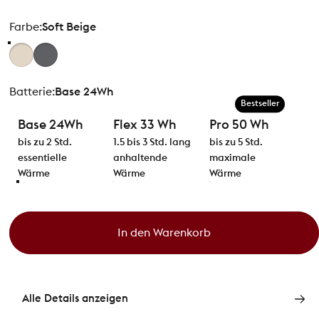
Farbe
Farbe:
Soft Beige
Batterie
Batterie:
Base 24Wh
Bestseller
Base 24Wh
Flex 33 Wh
Pro 50 Wh
bis zu 2 Std.
1.5 bis 3 Std. lang
bis zu 5 Std.
essentielle
anhaltende
maximale
Wärme
Wärme
Wärme
In den Warenkorb
Alle Details anzeigen