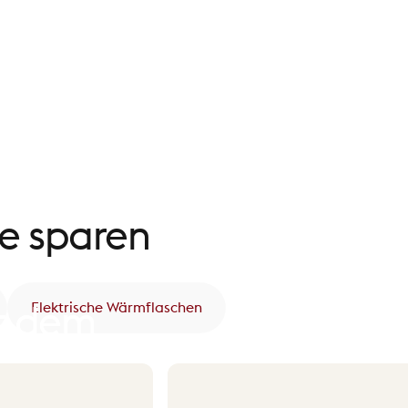
ie
sparen
Elektrische Wärmflaschen
t
dem