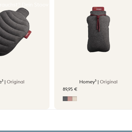
auchst? Dein Stoov
³ |
Original
Homey³ |
Original
89,95 €
Grau
Soft Pink
Soft Beige