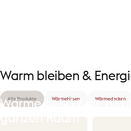
Warm
bleiben
&
Energ
Alle Produkte
Wärmekissen
Wärmedecken
Wärme
gehört
dir,
nich
ganzen
Raum