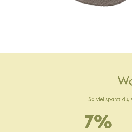
W
So viel sparst du
7
%