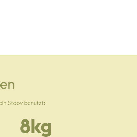
ken
ein Stoov benutzt:
8
kg