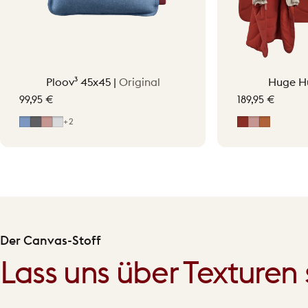
Ploov³ 45x45 |
Original
Huge H
99,95 €
189,95 €
Mid Blue
Grey
Hellrosa
Light Grey
Erdrot
Hellrosa
Terraco
+2
Der Canvas-Stoff
Lass uns über Texturen