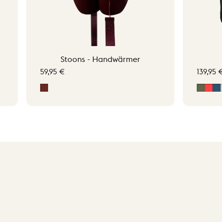
Stoons - Handwärmer
59,95 €
139,95 
Signature Red
Moss 
Sig
M