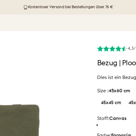
Kostenloser Versand bei Bestellungen über 76 €
4,3/
Bezug
|
Ploo
Dies ist ein Bezu
size
Size :
45x60 cm
45x45 cm
45x
Stoff
Stoff:
Canvas
Farbe
Farbe:
Farngrün