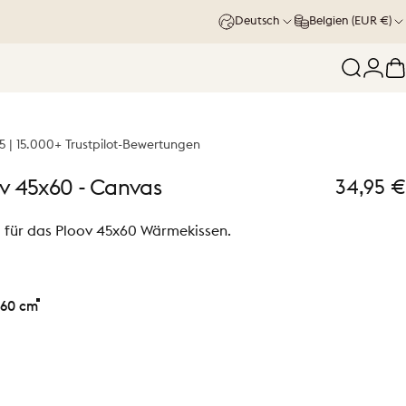
Deutsch
Belgien (EUR €)
Suche
Logi
W
5 | 15.000+ Trustpilot-Bewertungen
v
45x60
-
Canvas
34,95 €
g für das Ploov 45x60 Wärmekissen.
60 cm