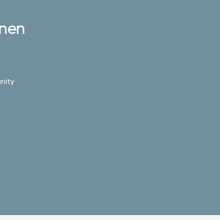
onen
nity