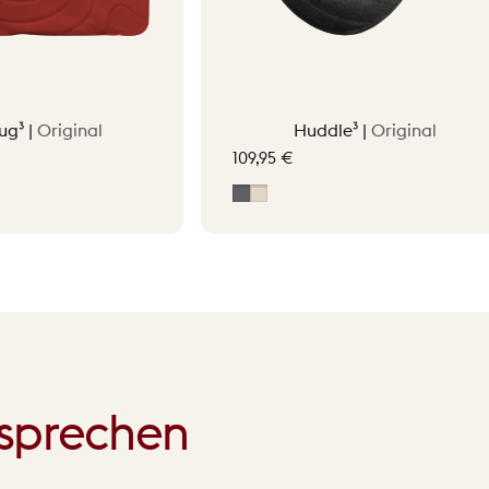
ug³ |
Original
Huddle³ |
Original
109,95 €
tta Orange
Grey
Soft Beige
 sprechen