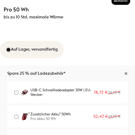
Bestseller
Pro 50 Wh
bis zu 10 Std. maximale Wärme
Auf Lager, versandfertig
Spare 25 % auf Ladezubehör*
USB-C Schnellladeadapter 30W | EU-
Verkaufspreis
Normaler Preis
18,72 €
24,95 €
Stecker
Zusätzlicher Akku³ 50Wh
Verkaufspreis
Normaler Preis
52,47 €
69,95 €
Pro Akku 50 Wh