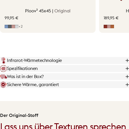
Ploov³ 45x45 |
Original
H
99,95 €
189,95 €
Mid Blue
Grey
Hellrosa
Light Grey
Erdrot
Hellrosa
Terraco
+2
Infrarot-Wärmetechnologie
Spezifikationen
Was ist in der Box?
Sichere Wärme, garantiert
Der Original-Stoff
Lass uns über Texturen sprechen