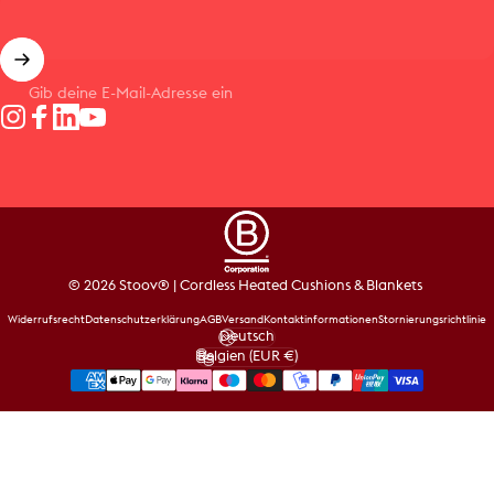
Gib deine E-Mail-Adresse ein
Instagram
Facebook
LinkedIn
YouTube
© 2026 Stoov® | Cordless Heated Cushions & Blankets
Widerrufsrecht
Datenschutzerklärung
AGB
Versand
Kontaktinformationen
Stornierungsrichtlinie
Deutsch
Sprache
Belgien (EUR €)
Land/Region