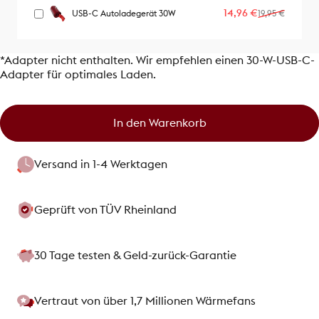
Verkaufspreis
Normaler Preis
14,96 €
USB-C Autoladegerät 30W
19,95 €
*Adapter nicht enthalten. Wir empfehlen einen 30-W-USB-C-
Adapter für optimales Laden.
In den Warenkorb
Versand in 1-4 Werktagen
Geprüft von TÜV Rheinland
30 Tage testen & Geld-zurück-Garantie
Vertraut von über 1,7 Millionen Wärmefans