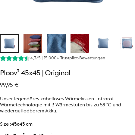
4,3/5 | 15.000+ Trustpilot-Bewertungen
Ploov³
45x45
|
Original
99,95 €
Unser legendäres kabelloses Wärmekissen. Infrarot-
Wärmetechnologie mit 3 Wärmestufen bis zu 58 °C und
wiederaufladbarem Akku.
size
Size :
45x45 cm