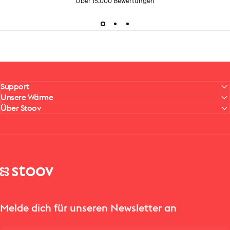
Über 15.000 Bewertungen
Support
Unsere Wärme
Über Stoov
Stoov® | Cordless Heated Cushions & Blankets
Melde dich für unseren Newsletter an