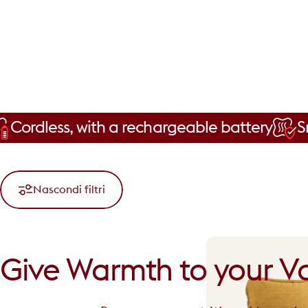
ss, with a rechargeable battery
Smart inf
Nascondi filtri
Give
Warmth
to
your
Va