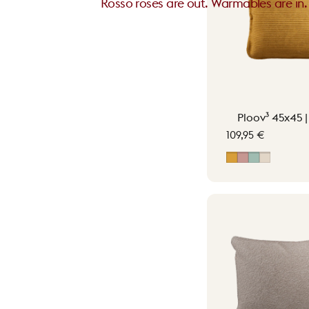
Rosso roses are out. Warmables are in.
Ploov³ 45x45 
109,95 €
Ocher Yellow
Soft Pink
Vintage G
Soft Bei