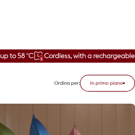
 °C
Cordless, with a rechargeable battery
Ordina per:
In primo piano