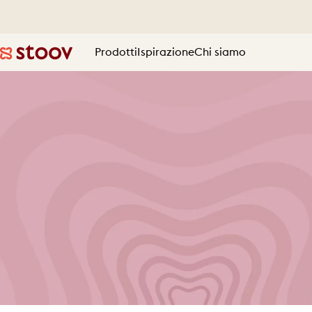
Vai direttamente ai contenuti
Prodotti
Ispirazione
Chi siamo
Stoov® | Cordless Heated Cushions & Blankets
Prodotti
Ispirazione
Chi siamo