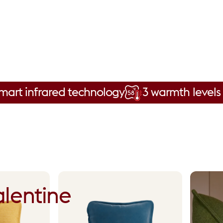
rared technology
3 warmth levels up to 58
lentine