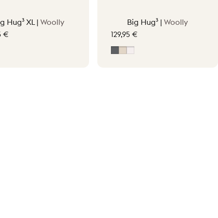
ig Hug³ XL |
Woolly
Big Hug³ |
Woolly
5 €
129,95 €
t Beige
rigio
Grigio
Soft Beige
Off-White