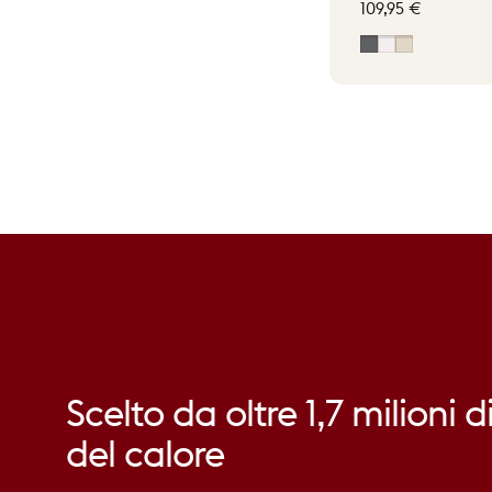
109,95 €
Grigio
Off-White
Soft Beige
Scelto
da
oltre
1,7
milioni
d
del
calore