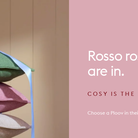
Rosso
ro
are
in.
COSY IS TH
Choose a Ploov in thei