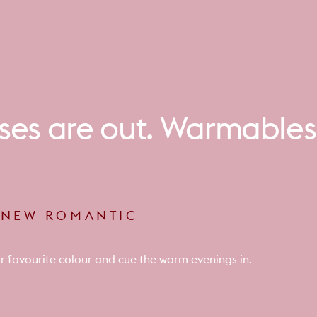
ses
are
out.
Warmables
E NEW ROMANTIC
r favourite colour and cue the warm evenings in.