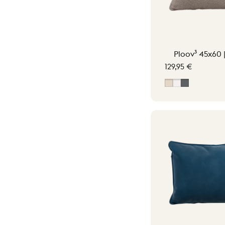
Ploov³ 45x60 
129,95 €
Soft Beige
Off-White
Grigio