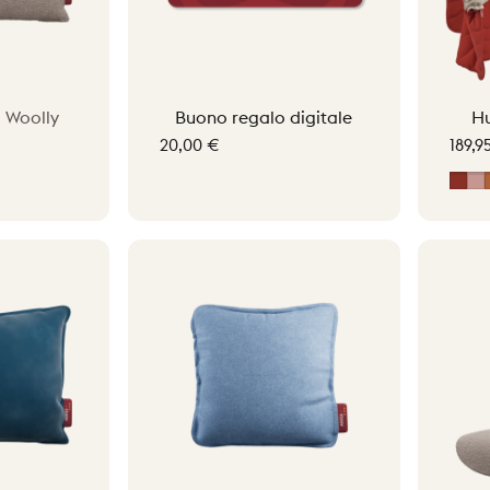
|
Woolly
Buono regalo digitale
Hu
20,00 €
189,9
Ear
So