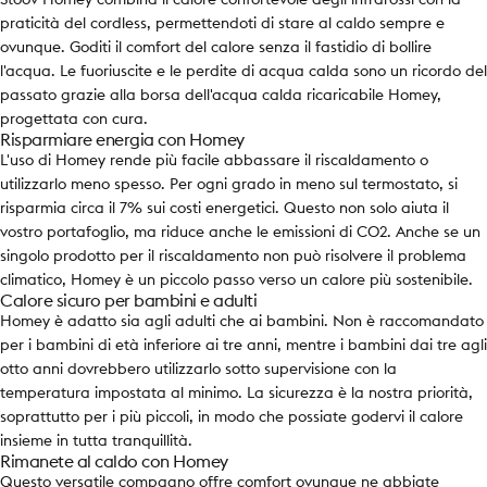
Stoov Homey combina il calore confortevole degli infrarossi con la
praticità del cordless, permettendoti di stare al caldo sempre e
ovunque. Goditi il comfort del calore senza il fastidio di bollire
l'acqua. Le fuoriuscite e le perdite di acqua calda sono un ricordo del
passato grazie alla borsa dell'acqua calda ricaricabile Homey,
progettata con cura.
Risparmiare energia con Homey
L'uso di Homey rende più facile abbassare il riscaldamento o
utilizzarlo meno spesso. Per ogni grado in meno sul termostato, si
risparmia circa il 7% sui costi energetici. Questo non solo aiuta il
vostro portafoglio, ma riduce anche le emissioni di CO2. Anche se un
singolo prodotto per il riscaldamento non può risolvere il problema
climatico, Homey è un piccolo passo verso un calore più sostenibile.
Calore sicuro per bambini e adulti
Homey è adatto sia agli adulti che ai bambini. Non è raccomandato
per i bambini di età inferiore ai tre anni, mentre i bambini dai tre agli
otto anni dovrebbero utilizzarlo sotto supervisione con la
temperatura impostata al minimo. La sicurezza è la nostra priorità,
soprattutto per i più piccoli, in modo che possiate godervi il calore
insieme in tutta tranquillità.
Rimanete al caldo con Homey
Questo versatile compagno offre comfort ovunque ne abbiate