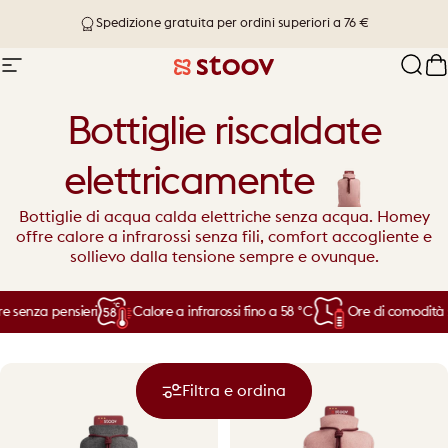
Vai direttamente ai contenuti
Spedizione in 1-4 giorni lavorativi
Navigazione del sito
Stoov® | Cordless Heated Cushions &
Cerc
C
Bottiglie riscaldate
elettricamente
Bottiglie di acqua calda elettriche senza acqua. Homey
offre calore a infrarossi senza fili, comfort accogliente e
sollievo dalla tensione sempre e ovunque.
 senza pensieri
Calore a infrarossi fino a 58 °C
Ore di comodità se
Filtra e ordina