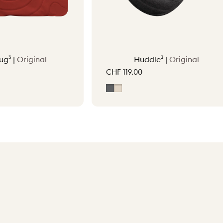
ug³ |
Original
Huddle³ |
Original
CHF 119.00
tta Orange
Grey
Soft Beige