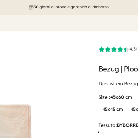
30 giorni di prova e garanzia di rimborso
4,3/
Bezug
|
Ploo
Dies ist ein Bezu
size
Size :
45x60 cm
45x45 cm
45x
Tessuto
Tessuto:
BYBORR