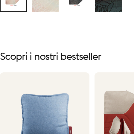
Scopri
i
nostri
bestseller