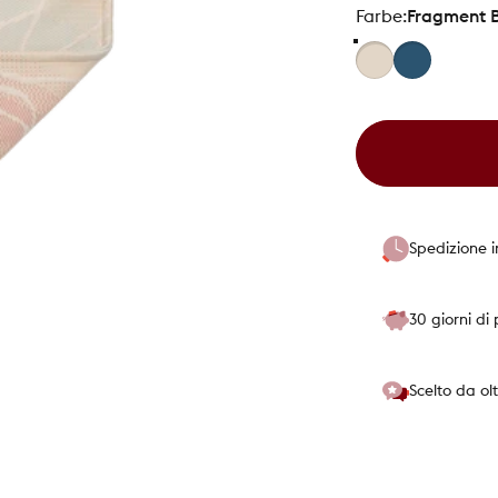
Farbe
Farbe:
Fragment 
Spedizione in
30 giorni di
Scelto da olt