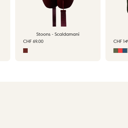
Stoons - Scaldamani
CHF 69.00
CHF 14
Signature Red
Moss 
Ara
M