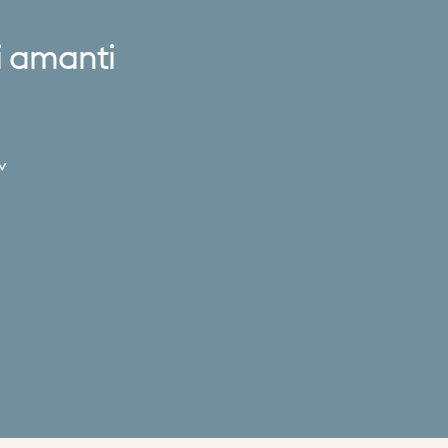
i
amanti
v