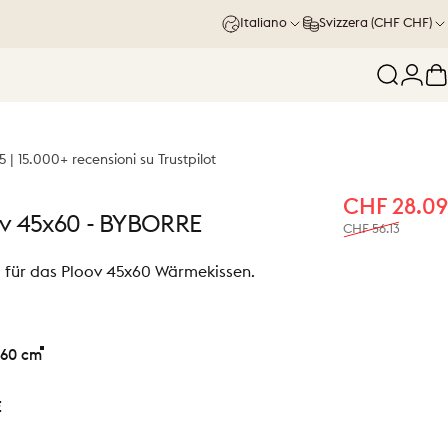
Italiano
Svizzera (CHF CHF)
Cerca
Acce
C
5 | 15.000+ recensioni su Trustpilot
CHF 28.09
v
45x60
-
BYBORRE
CHF 56.13
g für das Ploov 45x60 Wärmekissen.
60 cm
E