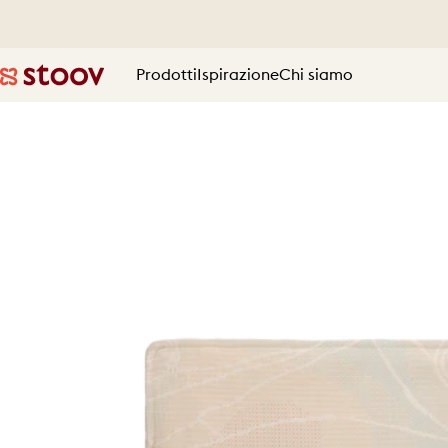
Vai direttamente ai contenuti
Prodotti
Ispirazione
Chi siamo
Stoov® | Cordless Heated Cushions & Blankets
Prodotti
Ispirazione
Chi siamo