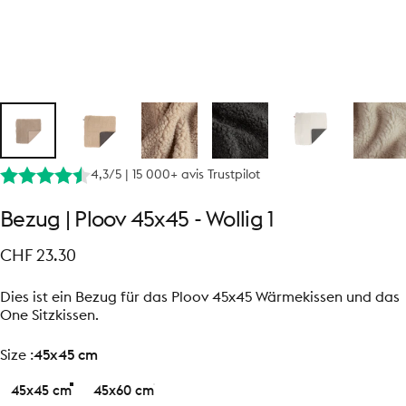
4,3/5 | 15 000+ avis Trustpilot
Bezug
|
Ploov
45x45
-
Wollig
1
CHF 23.30
Dies ist ein Bezug für das Ploov 45x45 Wärmekissen und das
One Sitzkissen.
size
Size :
45x45 cm
45x45 cm
45x60 cm