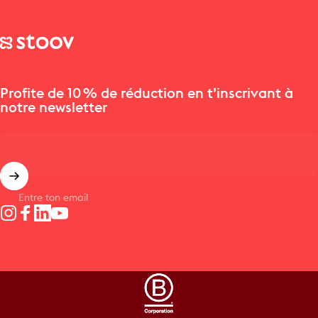
Stoov® | Cordless Heated Cushions & Blankets
Profite de 10 % de réduction en t’inscrivant à
notre newsletter
Entre ton email
Instagram
Facebook
LinkedIn
YouTube