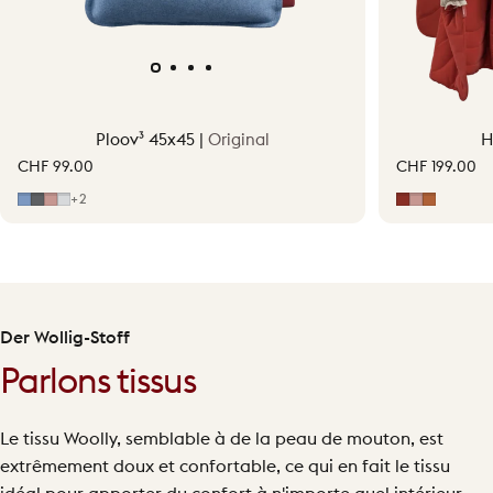
Ploov³ 45x45 |
Original
H
CHF 99.00
CHF 199.00
Bleu classique
Gris
Rose pâle
Gris clair
Erdrot
Hellrosa
Terraco
+2
Der Wollig-Stoff
Parlons tissus
Le tissu Woolly, semblable à de la peau de mouton, est
extrêmement doux et confortable, ce qui en fait le tissu