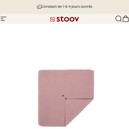
Passer au contenu
Livraison en 1 à 4 jours ouvrés
Navigation
Stoov® | Cordless Heated Cushions &
Rech
P