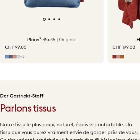
Ploov³ 45x45 |
Original
H
CHF 99.00
CHF 199.00
Bleu classique
Gris
Rose pâle
Gris clair
Erdrot
Hellrosa
Terraco
+2
Der Gestrickt-Stoff
Parlons tissus
Notre tissu le plus doux, naturel, épais et confortable. Un
tissu que vous aurez vraiment envie de garder près de vous.