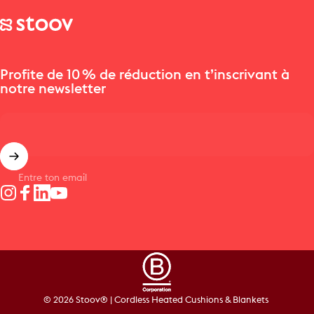
Stoov® | Cordless Heated Cushions & Blankets
Profite de 10 % de réduction en t’inscrivant à
notre newsletter
Entre ton email
Instagram
Facebook
LinkedIn
YouTube
© 2026 Stoov® | Cordless Heated Cushions & Blankets