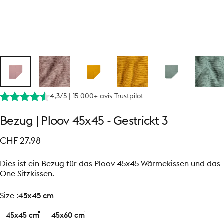
4,3/5 | 15 000+ avis Trustpilot
Bezug
|
Ploov
45x45
-
Gestrickt
3
CHF 27.98
Dies ist ein Bezug für das Ploov 45x45 Wärmekissen und das
One Sitzkissen.
size
Size :
45x45 cm
45x45 cm
45x60 cm