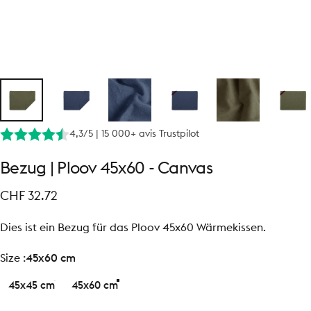
4,3/5 | 15 000+ avis Trustpilot
Bezug
|
Ploov
45x60
-
Canvas
CHF 32.72
Dies ist ein Bezug für das Ploov 45x60 Wärmekissen.
size
Size :
45x60 cm
45x45 cm
45x60 cm