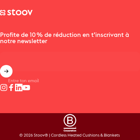
Stoov® | Cordless Heated Cushions & Blankets
Profite de 10 % de réduction en t’inscrivant à
notre newsletter
Entre ton email
Instagram
Facebook
LinkedIn
YouTube
© 2026 Stoov® | Cordless Heated Cushions & Blankets