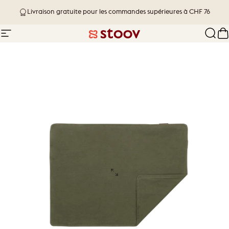
Passer au contenu
Livraison gratuite pour les commandes supérieures à CHF 76
Navigation
Stoov® | Cordless Heated Cushions &
Rech
P