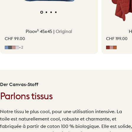
Ploov³ 45x45 |
Original
H
CHF 99.00
CHF 199.00
Bleu classique
Gris
Rose pâle
Gris clair
Erdrot
Hellrosa
Terraco
+2
Der Canvas-Stoff
Parlons tissus
Notre tissu le plus cool, pour une utilisation intensive. La
toile est naturellement cool, robuste et charmante, et
fabriquée à partir de coton 100 % biologique. Elle est solide,