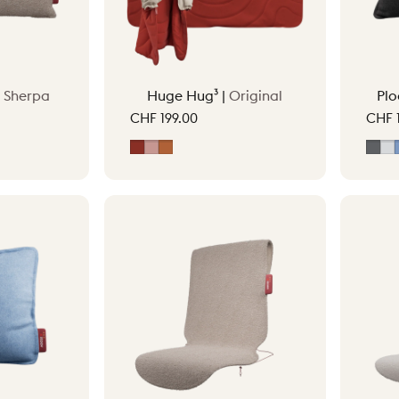
|
Sherpa
Huge Hug³ |
Original
Plo
CHF 199.00
CHF 1
Erdrot
Hellrosa
Terracotta Orange
Gris
Gr