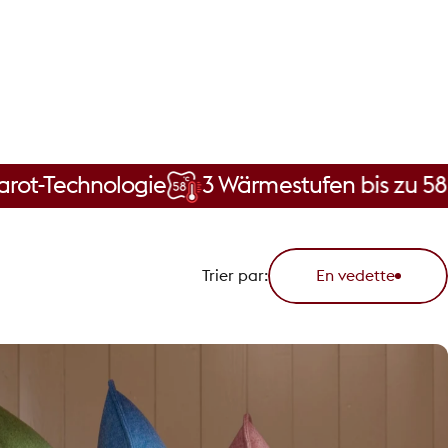
hnologie
3 Wärmestufen bis zu 58 °C
Ka
Trier par:
En vedette