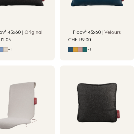
ov³ 45x60 |
Original
Ploov³ 45x60 |
Velours
12.03
CHF 139.00
is clair
Bleu classique
Beige clair
Bleu nuit
Jaune ocre
Rose pâle
Vert pétrole
+1
+1