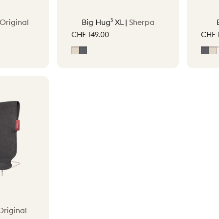
Original
Big Hug³ XL |
Sherpa
CHF 149.00
CHF 
r
Beige clair
Gris
Gris
Be
Original