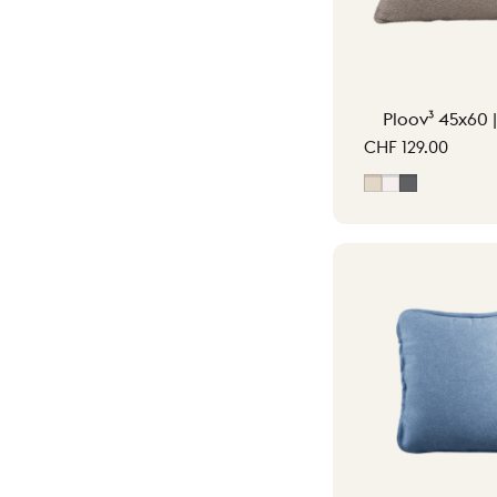
Ploov³ 45x60 
CHF 129.00
Beige clair
Blanc cassé
Gris