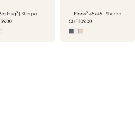
Big Hug³ |
Sherpa
Ploov³ 45x45 |
Sherpa
139.00
CHF 109.00
ige clair
Off-White
Gris
Blanc cassé
Beige clair