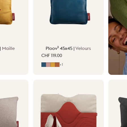
.
|
Maille
Ploov³ 45x45 |
Velours
CHF 119.00
ir
Bleu nuit
Rose pâle
Jaune ocre
Terracotta
+1