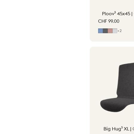
Ploov³ 45x45 |
CHF 99.00
Bleu classique
Gris
Rose pâle
Gris clai
+2
Big Hug³ XL |