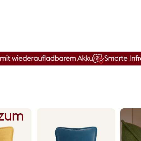
ederaufladbarem Akku
Smarte Infrarot-Tec
zum