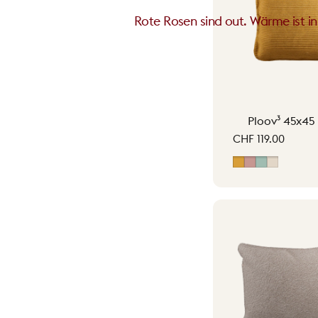
Rote Rosen sind out. Wärme ist in
Ploov³ 45x45 
CHF 119.00
Jaune ocre
Rose pâle
Vert rétro
Beige cla