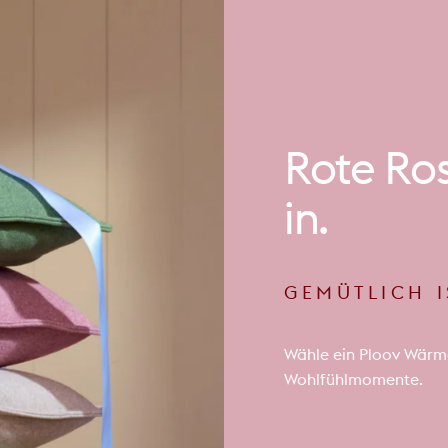
Rote
Ro
in.
GEMÜTLICH 
Wähle ein Ploov Wärme
Wohlfühlmomente.